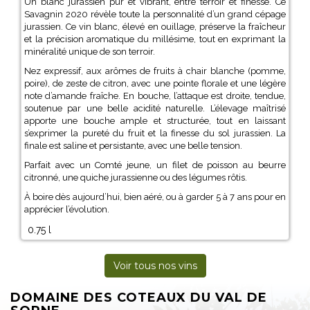
Un blanc jurassien pur et vibrant, entre terroir et finesse. Ce
Savagnin 2020 révèle toute la personnalité d’un grand cépage
jurassien. Ce vin blanc, élevé en ouillage, préserve la fraîcheur
et la précision aromatique du millésime, tout en exprimant la
minéralité unique de son terroir.
Nez expressif, aux arômes de fruits à chair blanche (pomme,
poire), de zeste de citron, avec une pointe florale et une légère
note d’amande fraîche. En bouche, l’attaque est droite, tendue,
soutenue par une belle acidité naturelle. L’élevage maîtrisé
apporte une bouche ample et structurée, tout en laissant
s’exprimer la pureté du fruit et la finesse du sol jurassien. La
finale est saline et persistante, avec une belle tension.
Parfait avec un Comté jeune, un filet de poisson au beurre
citronné, une quiche jurassienne ou des légumes rôtis.
À boire dès aujourd’hui, bien aéré, ou à garder 5 à 7 ans pour en
apprécier l’évolution.
0.75 l
Voir tous nos vins
DOMAINE DES COTEAUX DU VAL DE