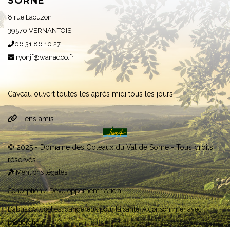
SORNE
8 rue Lacuzon
39570 VERNANTOIS
06 31 86 10 27
ryonjf@wanadoo.fr
Caveau ouvert toutes les après midi tous les jours.
Liens amis
© 2025 - Domaine des Coteaux du Val de Sorne - Tous droits
réservés
Mentions légales
Conception / Développement :
Aricia
L'abus d'alcool est dangereux pour la santé. A consommer avec
modération.