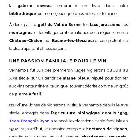
la
galerie caveau
, emprunter un livre dans notre
bibliothèque
, ou même jouer quelques notes sur le piano..
À deux pas, le
golf du Val de Sorne
, les
lacs jurassiens
, les
montagnes
, et les villages emblématiques de la région, comme
Château-Chalon
ou
Baume-les-Messieurs
, complètent ce
tableau apaisant et ressourçant.
UNE PASSION FAMILIALE POUR LE VIN
Vernantois fut l’un des premiers villages vignerons du Jura au
XIXe siècle, sur un terroir de
marne bleue
, réputé pour donner
aux vins cette minéralité unique, souvent décrite comme un goût
de
pierre à fusil
.
Issu d’une lignée de vignerons in situ à Vernantois depuis le XVe
siècle, engagés dans
l’agriculture biologique depuis 1963
,
Jean-François Ryon
a relancé l’exploitation viticole familiale en
1992. Aujourd’hui, le domaine compte
2 hectares de vignes
,
répartis sur 7 parcelles, cultivées en
chardonnay, savagnin,