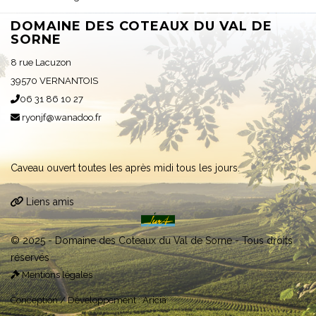
DOMAINE DES COTEAUX DU VAL DE
SORNE
8 rue Lacuzon
39570 VERNANTOIS
06 31 86 10 27
ryonjf@wanadoo.fr
Caveau ouvert toutes les après midi tous les jours.
Liens amis
© 2025 - Domaine des Coteaux du Val de Sorne - Tous droits
réservés
Mentions légales
Conception / Développement :
Aricia