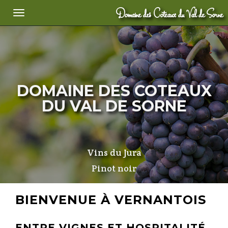
Domaine des Coteaux du Val de Sorne
Toggle navigation
DOMAINE DES COTEAUX
DU VAL DE SORNE
Vins du Jura
Pinot noir
BIENVENUE À VERNANTOIS
ENTRE VIGNES ET HOSPITALITÉ